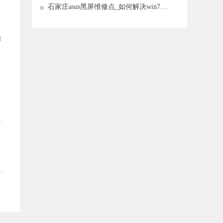
石家庄asus黑屏维修点_如何解决win7桌
面图标的问题
始