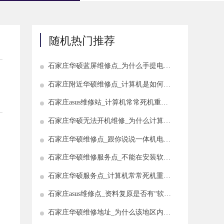
随机热门推荐
石家庄华硕蓝屏维修点_为什么手提电脑
的屏幕变黑了
石家庄附近华硕维修点_计算机是如何将
刚刚删除的数据恢复回来的
石家庄asus维修站_计算机常常死机重新
启动
石家庄华硕无法开机维修_为什么计算机
主板无法保存时间
石家庄华硕维修点_跟你说说一体机电脑
的烦恼是什么?
石家庄华硕维修服务点_不能在安装软件
时安装计算机提示如何解决
石家庄华硕服务点_计算机常常死机重新
启动反应慢怎么办
石家庄asus维修点_资料复原是否有“软硬
兼施”?
石家庄华硕维修地址_为什么该地区内没
有找到无线网络?