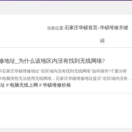
石家庄华硕首页
华硕维修关键
当前位置:
>
词
修地址_为什么该地区内没有找到无线网络?
示石家庄华硕维修地址“在区域内没有找到无线网络”如何操作?个案分析
本电脑突然无法使用无线网络，石家庄华硕维修地址提示“在区域内没有无
地址
#
电脑无线上网
#
华硕维修价格
个主要问题：一.eventlog被360禁用，可以启用。旧版360在“一键优
ntLog(系统日志