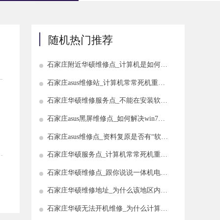
随机热门推荐
石家庄附近华硕维修点_计算机是如何将
刚刚删除的数据恢复回来的
石家庄asus维修站_计算机常常死机重新
启动
石家庄华硕维修服务点_不能在安装软件
时安装计算机提示如何解决
石家庄asus黑屏维修点_如何解决win7桌
面图标的问题
石家庄asus维修点_资料复原是否有“软硬
兼施”?
石家庄华硕服务点_计算机常常死机重新
启动反应慢怎么办
石家庄华硕维修点_跟你说说一体机电脑
的烦恼是什么?
石家庄华硕维修地址_为什么该地区内没
有找到无线网络?
石家庄华硕无法开机维修_为什么计算机
主板无法保存时间